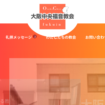
礼拝メッセージ
わたしたちの教会
お問い合わ
大阪中
音教会
音教会