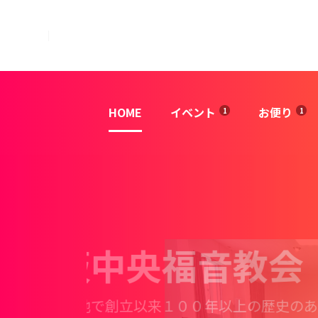
HOME
イベント
お便り
大阪中央福音教会
大阪中央福
大阪中央福
浜の地で創立以来１００年以上の歴史のある教
す