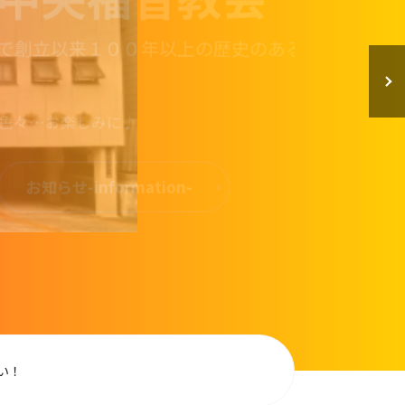
以来１００年以上の歴史のある教
楽しみに♪
せ-information-
ださい！