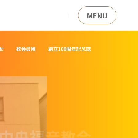
MENU
せ
教会員用
創立100周年記念誌
央福音教会