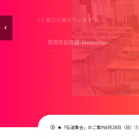
東粉浜の地で創立以来１００年
東粉浜の地で創立以来１００年
といのちと喜びが満ちています！
大
会です
会です
百周年記念誌-Memories-
第8代目の仲良しな伝道者夫妻です♡
第8代目の仲良しな伝道者夫妻です♡
東粉浜の
会です
お便り-letters-
お便り-letters-
★愛とい
★『伝道集会」のご案内
6月28日（日）