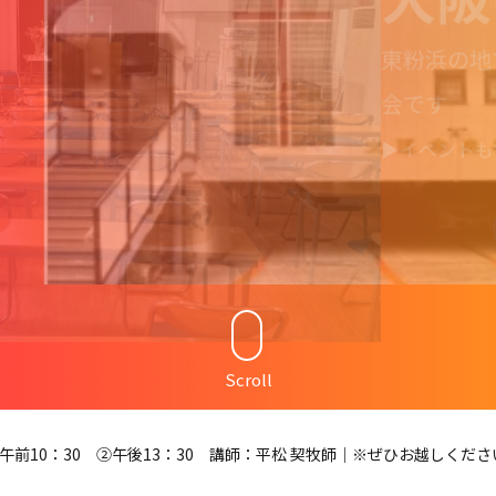
東粉浜の地で創立
以上の歴史のある教
以上の歴史のある教
阪中央福音教会
会です
▶イベントも色々…お
地で創立以来１００年以上の歴史のある教
お知ら
のちと喜びが満ちています！
百周年記念誌-Memories-
Scroll
①午前10：30 ②午後13：30 講師：平松 契牧師｜※ぜひお越しく