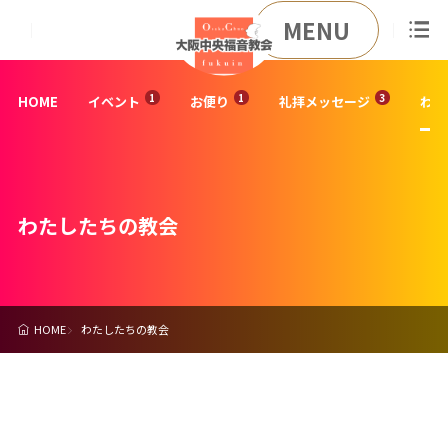
MENU
HOME
イベント
お便り
礼拝メッセージ
わた
わたしたちの教会
HOME
わたしたちの教会