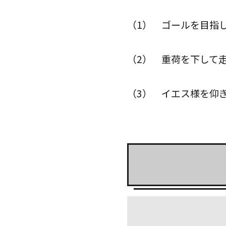
（1） ゴールを目
（2） 重荷を下
（3） イエス様を仰