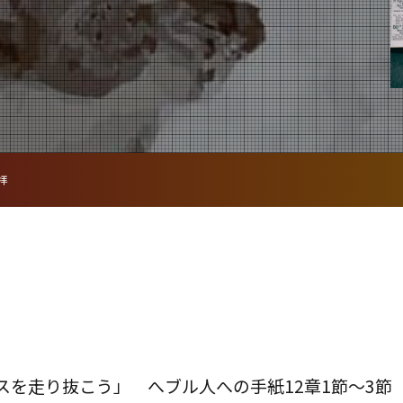
拝
スを走り抜こう」 へブル人への手紙12章1節～3節