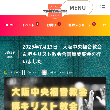
MENU
HOME
イベント
お便り
礼拝メッセージ
わた
2025年7月13日 大阪中央福音教会
08/29
＆堺キリスト教会合同賛美集会を行
2025
いました
レポート
イベント
admin_miyakojima