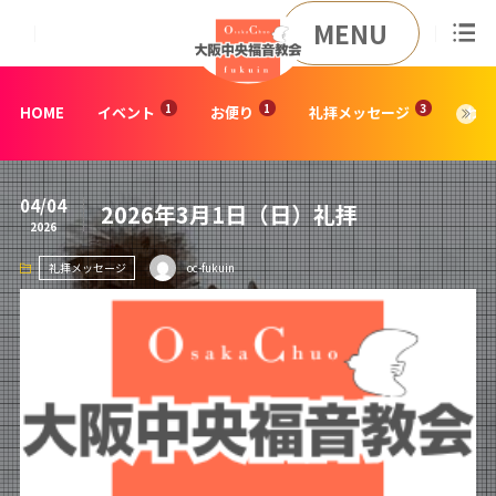
MENU
HOME
イベント
お便り
礼拝メッセージ
わた
04/04
2026年3月1日（日）礼拝
2026
礼拝メッセージ
oc-fukuin