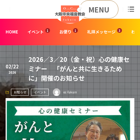
MENU
HOME
イベント
お便り
礼拝メッセージ
わた
2026／3／20（金・祝）心の健康セ
02/22
ミナー 「がんと共に生きるため
2026
に」開催のお知らせ
お知らせ
イベント
oc-fukuin