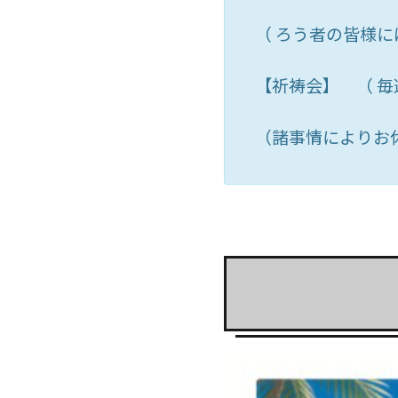
（ ろう者の皆様
【祈祷会】 （ 
（諸事情によりお