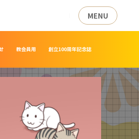
MENU
せ
教会員用
創立100周年記念誌