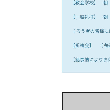
【教会学校】 朝
【一般礼拝】 朝
（ ろう者の皆様
【祈祷会】 （ 
（諸事情によりお