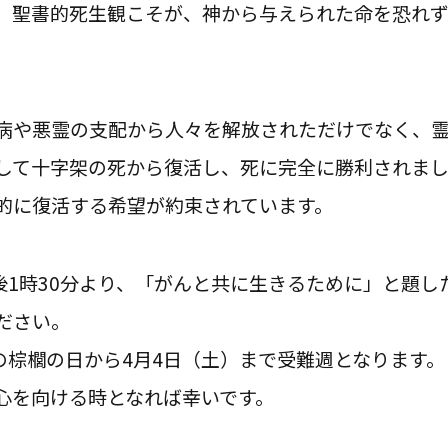
、聖書的死生観こそが、神から与えられた命を恐れ
病や悪霊の支配から人々を解放されただけでなく、
して十字架の死から復活し、死に完全に勝利されま
的に復活する希望が約束されています。
午後1時30分より、「がんと共に生きるために」と題
ださい。
）の棕櫚の日から4月4日（土）まで受難週となります
心を向ける時となれば幸いです。