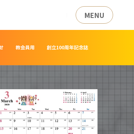
MENU
せ
教会員用
創立100周年記念誌