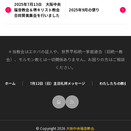
2025年7月13日 大阪中央
福音教会＆堺キリスト教会
2025年9月の便り
合同賛美集会を行いました
＊当教会はエホバの証人や、世界平和統一家庭連合（旧統一教
会）、モルモン教とは一切関係ありません。お困りの方はご相談
ください。
ホーム
7月12日（日）主日礼拝メッセージ
わたしたちの教会
© Copyright 2026
大阪中央福音教会
.