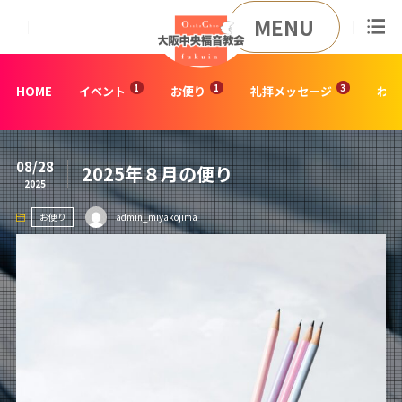
MENU
HOME
イベント
お便り
礼拝メッセージ
わた
08/28
2025年８月の便り
2025
お便り
admin_miyakojima